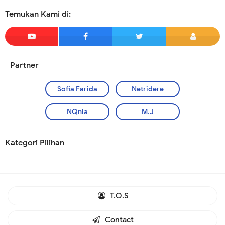
Temukan Kami di:
Partner
Sofia Farida
Netridere
NQnia
M.J
Kategori Pilihan
T.O.S
Contact