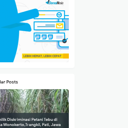
lar Posts
ilik Diskriminasi Petani Tebu di
a Wonokerto,Trangkil, Pati, Jawa