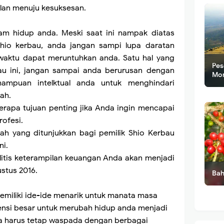
lan menuju kesuksesan.
m hidup anda. Meski saat ini nampak diatas
 shio kerbau, anda jangan sampi lupa daratan
aktu dapat meruntuhkan anda. Satu hal yang
Pes
bau ini, jangan sampai anda berurusan dengan
Mo
ampuan intelktual anda untuk menghindari
alah.
rapa tujuan penting jika Anda ingin mencapai
rofesi.
ah yang ditunjukkan bagi pemilik Shio Kerbau
ni.
itis keterampilan keuangan Anda akan menjadi
stus 2016.
Bah
emiliki ide-ide menarik untuk manata masa
ensi besar untuk merubah hidup anda menjadi
nda harus tetap waspada dengan berbagai