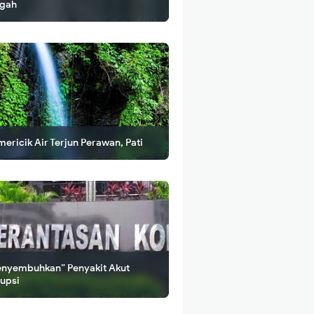
gah
ericik Air Terjun Perawan, Pati
nyembuhkan” Penyakit Akut
upsi