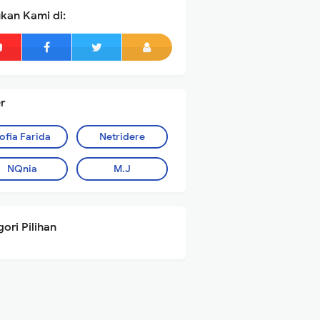
kan Kami di:
r
ofia Farida
Netridere
NQnia
M.J
ori Pilihan