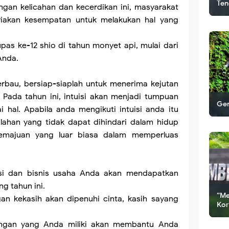
Ten
ngan kelicahan dan kecerdikan ini, masyarakat
yiakan kesempatan untuk melakukan hal yang
upas ke-12 shio di tahun monyet api, mulai dari
Anda.
erbau, bersiap-siaplah untuk menerima kejutan
 Pada tahun ini, intuisi akan menjadi tumpuan
Gem
hal. Apabila anda mengikuti intuisi anda itu
ahan yang tidak dapat dihindari dalam hidup
majuan yang luar biasa dalam memperluas
esi dan bisnis usaha Anda akan mendapatkan
ng tahun ini.
“Me
n kekasih akan dipenuhi cinta, kasih sayang
Kor
angan yang Anda miliki akan membantu Anda