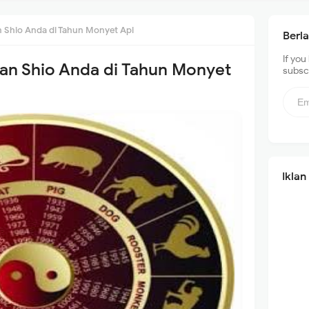
 Shio Anda di Tahun Monyet Api
Berl
If you
an Shio Anda di Tahun Monyet
subscr
Iklan