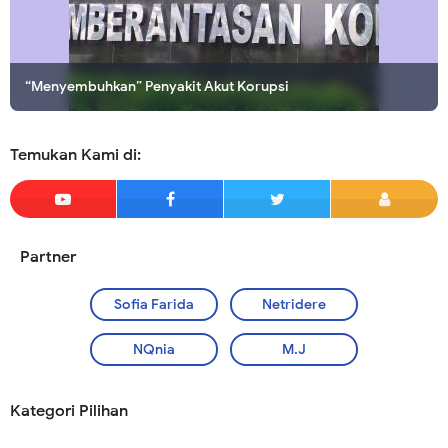
“Menyembuhkan” Penyakit Akut Korupsi
Membuka Pintu Surga dengan Memelihara Anak Yatim
Temukan Kami di:
Partner
Sofia Farida
Netridere
NQnia
M.J
Kategori Pilihan