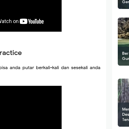
Gem
ractice
Ber
Mem
Gun
Mem
bisa anda putar berkali-kali dan sesekali anda
Men
Des
Ten