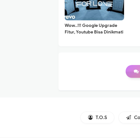
Wow..!!! Google Upgrade
Fitur, Youtube Bisa Dinikmati
360 Derajat
T.O.S
Co