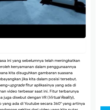
asa ini yang sebelumnya telah meningkatkan
roleh kenyamanan dalam penggunaannya
mana kita disuguhkan gambaran suasana
mbayangkan jika kita dalam posisi tersebut.
eng-
upgrade
fitur aplikasinya yang ada di
an video terbesar saat ini. Fitur terbarunya
sa juga disebut dengan VR (
Virtual Reality
),
o yang ada di Youtube secara 360° yang artinya
ndangan sekitar dari video yang kita putar.