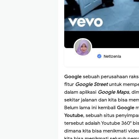
Netizenia
Google
sebuah perusahaan raks
fitur
Google Street
untuk mempe
dalam aplikasi
Google Maps
,
di
sekitar jalanan dan kita bisa me
Belum lama ini kembali
Google
m
Youtube
, sebuah situs penyimpan
tersebut adalah Youtube 360° bi
dimana kita bisa menikmati vide
kita bisa menikmati seluruh pema