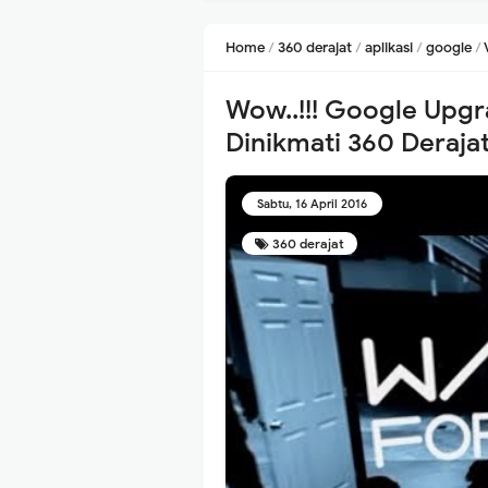
Home
/
360 derajat
/
aplikasi
/
google
/
Wow..!!! Google Upgra
Dinikmati 360 Deraja
Sabtu, 16 April 2016
360 derajat