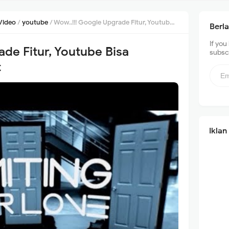
Video
/
youtube
/
Wow..!!! Google Upgrade Fitur, Youtube Bisa Dinikmati 360 Derajat
Berl
If you
de Fitur, Youtube Bisa
subscr
t
Iklan