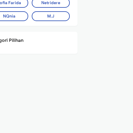
ofia Farida
Netridere
NQnia
M.J
ori Pilihan