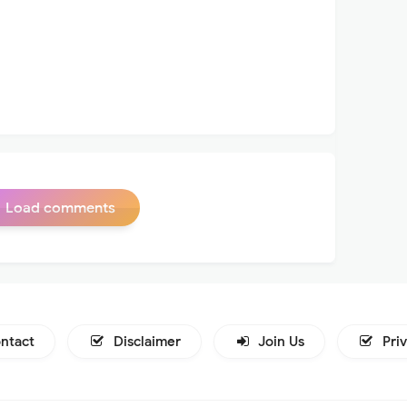
Load comments
ntact
Disclaimer
Join Us
Pri