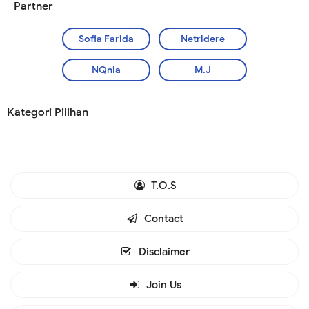
Partner
Sofia Farida
Netridere
NQnia
M.J
Kategori Pilihan
T.O.S
Contact
Disclaimer
Join Us