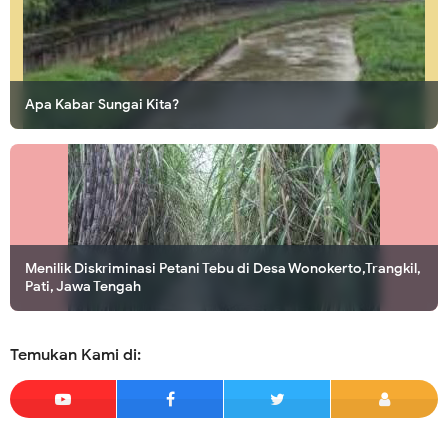
Apa Kabar Sungai Kita?
Membuka Pintu Surga dengan Memelihara Anak Yatim
Menilik Diskriminasi Petani Tebu di Desa Wonokerto,Trangkil,
Pati, Jawa Tengah
Temukan Kami di: