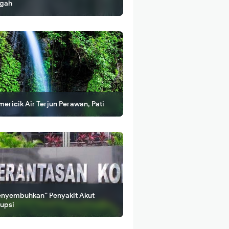
gah
ericik Air Terjun Perawan, Pati
nyembuhkan” Penyakit Akut
upsi