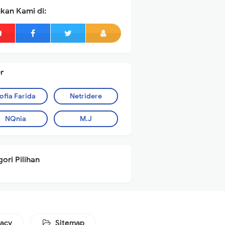
kan Kami di:
r
ofia Farida
Netridere
NQnia
M.J
ori Pilihan
vacy
Sitemap