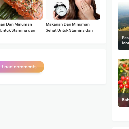
an Dan Minuman
Makanan Dan Minuman
 Untuk Stamina dan
Sehat Untuk Stamina dan
tan Kulit
Kesehatan Kulit
Pes
Mo
Load comments
Bah