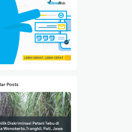
lar Posts
ilik Diskriminasi Petani Tebu di
a Wonokerto,Trangkil, Pati, Jawa