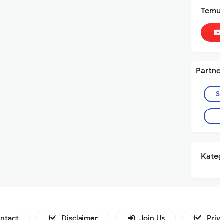
Temu
Partne
S
Kateg
ntact
Disclaimer
Join Us
Pri