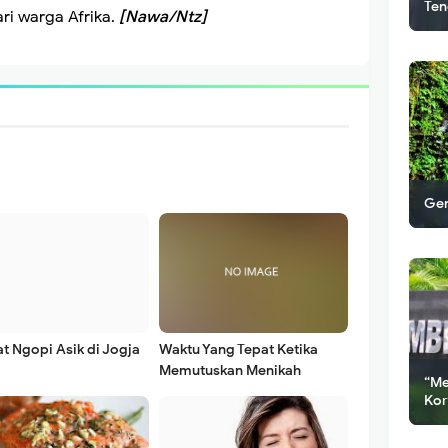
Ten
ari warga Afrika.
[Nawa/Ntz]
Gem
t Ngopi Asik di Jogja
Waktu Yang Tepat Ketika
Memutuskan Menikah
“Me
Kor