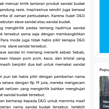
ak menuai kritik lantaran produk sandal budak
ndung rasis. Inspirasinya sendiri juga berasal
merika di zaman perbudakan. Karena itulah D&G
butan slave sandal atau sandal budak.
g mengkritik pedas tentang hadirnya sandal
udak tersebut sama saja dengan membangkitkan
 Para mode juga tidak habis pikir kenapa D&G
nama
slave sandal tersebut.
 slave sandal ini memang menarik sebab Sebab,
 aksen hiasan pom pom, kaca, dan kristal yang
masih berpikir dua kali untuk memakai sandal
Popu
en pun tak habis pikir dengan pemberian nama
au setara dengan Rp 19 juta, mereka mengecam
nyak netizen yang mengkritik bahkan menghujat
k sandal budak tersebut.
tizen berharap kepada D&G untuk meminta maaf
Men
Des
erian nama sandal budak tersebut. terlebih