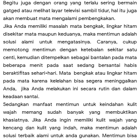
Begitu juga dengan orang yang terlalu sering bermain
gatged atau melihat layar televisi sambil tidur, hal itu juga
akan membuat mata mengalami pembengkakan.
Jika Anda memiliki masalah mata bengkak, lingkar hitam
disekitar mata maupun keduanya, maka mentimun adalah
solusi alami untuk mengatasinya. Caranya, cukup
memotong mentimun dengan ketebalan sekitar satu
centi, kemudian ditempelkan sebagai bantalan pada mata
beberapa menit pada saat sedang bersantai habis
beraktifitas sehari-hari. Mata bengkak atau lingkar hitam
pada mata karena kelelahan bisa segera meninggalkan
Anda, jika Anda melakukan ini secara rutin dan dalam
keadaan santai.
Sedangkan manfaat mentimun untuk keindahan kulit
wajah memang sudah banyak yang membuktikan
khasiatnya. Jika Anda ingin memiliki kulit wajah yang
kencang dan kulit yang indah, maka mentimun adalah
solusi terbaik alami untuk anda gunakan. Mentimun bisa