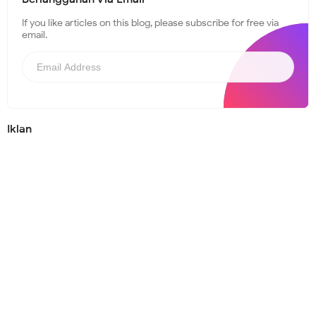
If you like articles on this blog, please subscribe for free via
email.
Iklan