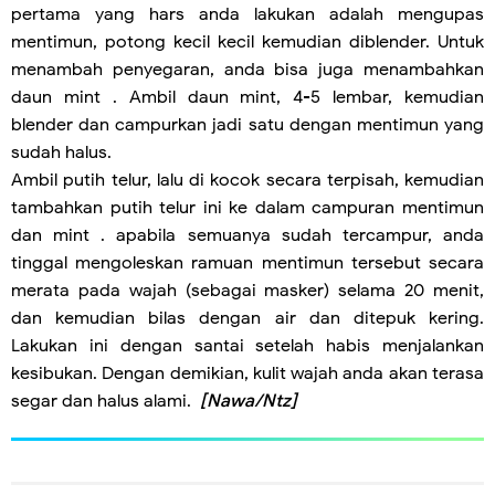
pertama yang hars anda lakukan adalah mengupas
mentimun, potong kecil kecil kemudian diblender. Untuk
menambah penyegaran, anda bisa juga menambahkan
daun mint . Ambil daun mint, 4-5 lembar, kemudian
blender dan campurkan jadi satu dengan mentimun yang
sudah halus.
Ambil putih telur, lalu di kocok secara terpisah, kemudian
tambahkan putih telur ini ke dalam campuran mentimun
dan mint . apabila semuanya sudah tercampur, anda
tinggal mengoleskan ramuan mentimun tersebut secara
merata pada wajah (sebagai masker) selama 20 menit,
dan kemudian bilas dengan air dan ditepuk kering.
Lakukan ini dengan santai setelah habis menjalankan
kesibukan. Dengan demikian, kulit wajah anda akan terasa
segar dan halus alami.
[Nawa/Ntz]