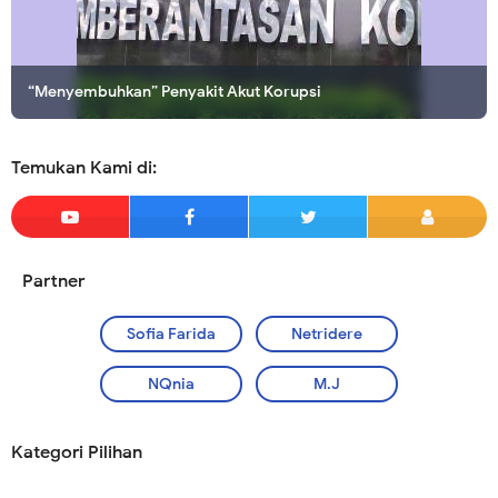
“Menyembuhkan” Penyakit Akut Korupsi
Membuka Pintu Surga dengan Memelihara Anak Yatim
Temukan Kami di:
Partner
Sofia Farida
Netridere
NQnia
M.J
Kategori Pilihan