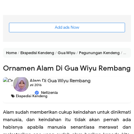
Add ads Now
Home
/
Ekspedisi Kendeng
/
Gua Wiyu
/
Pegunungan Kendeng
/
Remb
Ornamen Alam Di Gua Wiyu Rembang
Kamis, 02 Juni 2016
Netizenia
Ekspedisi Kendeng
Alam sudah memberikan cukup keindahan untuk dinikmati
manusia, dan keindahan itu tidak akan pernah ada
habisnya apabila manusia senantiasa merawat dan