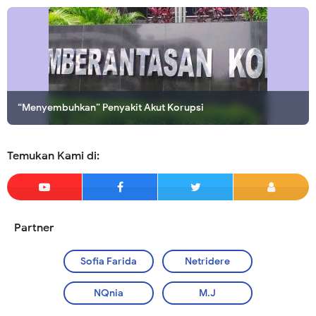
“Menyembuhkan” Penyakit Akut Korupsi
Membuka Pintu Surga dengan Memelihara Anak Yatim
Temukan Kami di:
Partner
Sofia Farida
Netridere
NQnia
M.J