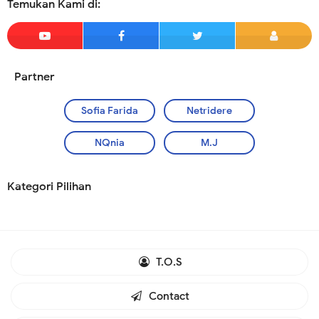
Temukan Kami di:
Partner
Sofia Farida
Netridere
NQnia
M.J
Kategori Pilihan
T.O.S
Contact