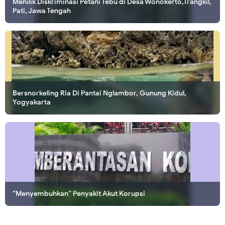
Menilik Diskriminasi Petani Tebu di Desa Wonokerto,Trangkil,
Pati, Jawa Tengah
Bersnorkeling Ria Di Pantai Nglambor, Gunung Kidul,
Yogyakarta
“Menyembuhkan” Penyakit Akut Korupsi
Membuka Pintu Surga dengan Memelihara Anak Yatim